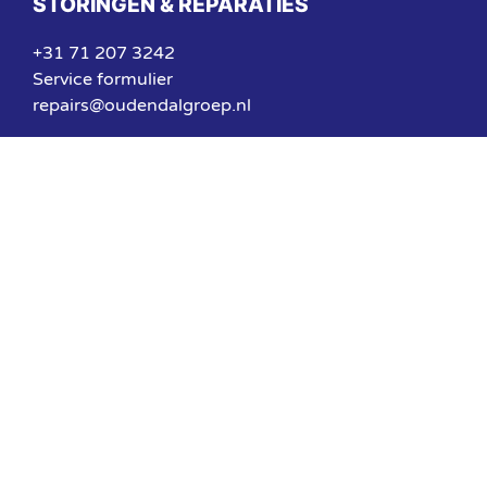
STORINGEN & REPARATIES
+31 71 207 3242
Service formulier
repairs@oudendalgroep.nl
© Oudendal Groep | Gerealiseerd door
Studio Projectie