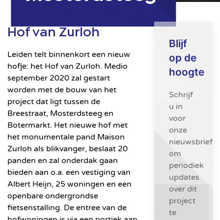
Hof van Zurloh
Blijf
Leiden telt binnenkort een nieuw
op de
hofje: het Hof van Zurloh. Medio
hoogte
september 2020 zal gestart
worden met de bouw van het
Schrijf
project dat ligt tussen de
u in
Breestraat, Mosterdsteeg en
voor
Botermarkt. Het nieuwe hof met
onze
het monumentale pand Maison
nieuwsbrief
Zurloh als blikvanger, beslaat 20
om
panden en zal onderdak gaan
periodiek
bieden aan o.a. een vestiging van
updates
Albert Heijn, 25 woningen en een
over dit
openbare ondergrondse
project
fietsenstalling. De entree van de
te
hofwoningen is via een portiek aan