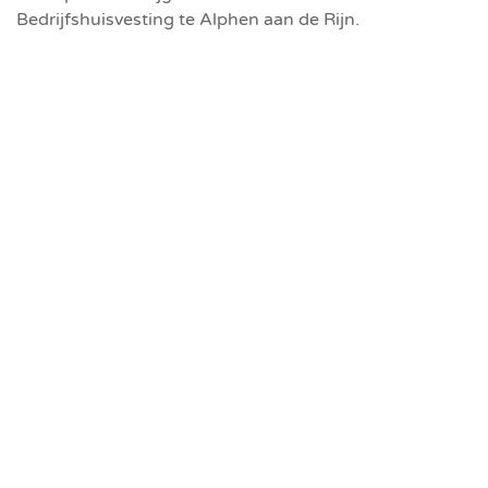
Bedrijfshuisvesting te Alphen aan de Rijn.
WIJ MAKEN LEIDEN
ELKE DAG MOOIER
Projecten
Over ons
Portefeuille
Contact